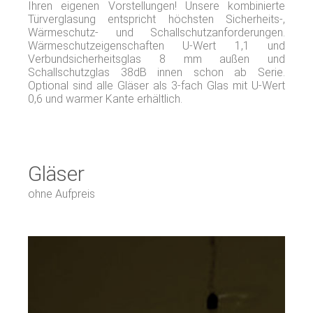
Ihren eigenen Vorstellungen! Unsere kombinierte
Türverglasung entspricht höchsten Sicherheits-,
Wärmeschutz- und Schallschutzanforderungen.
Wärmeschutzeigenschaften U-Wert 1,1 und
Verbundsicherheitsglas 8 mm außen und
Schallschutzglas 38dB innen
schon ab Serie.
Optional sind alle Gläser als 3-fach Glas mit U-Wert
0,6 und warmer Kante erhältlich.
Gläser
ohne Aufpreis