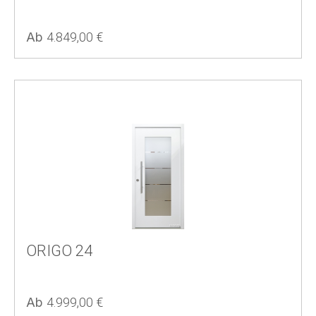
Regulärer Preis:
Ab
4.849,00 €
ORIGO 24
Regulärer Preis:
Ab
4.999,00 €