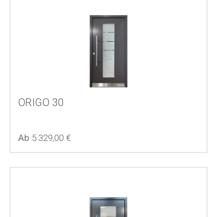
ORIGO 30
Regulärer Preis:
Ab
5.329,00 €