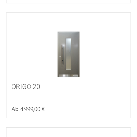
ORIGO 20
Regulärer Preis:
Ab
4.999,00 €