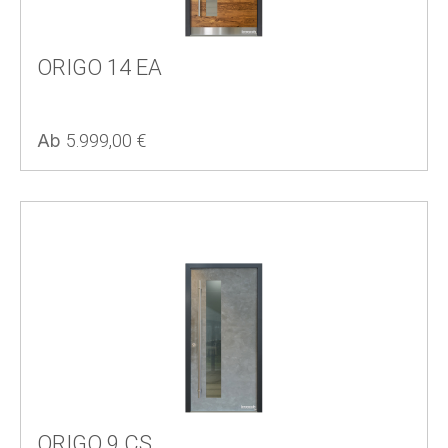
ORIGO 14 EA
Regulärer Preis:
Ab
5.999,00 €
ORIGO 9 CS