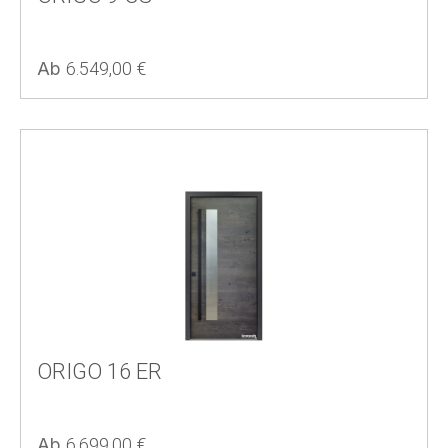
Regulärer Preis:
Ab
6.549,00 €
ORIGO 16 ER
Regulärer Preis:
Ab
6.699,00 €