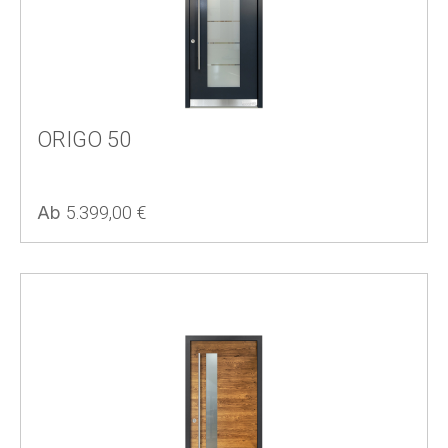
ORIGO 50
Regulärer Preis:
Ab
5.399,00 €