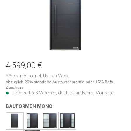
4.599,00 €
*Preis in Euro incl. Ust. ab Werk
abzüglich 20% staatliche Austauschprämie oder 15% Bafa
Zuschuss
Lieferzeit 6-8 Wochen, deutschlandweite Montage
auswählen
BAUFORMEN MONO
1 moderne Haustür aus Holz MONO
2 moderne Haustür aus Holz MONO mit Seite
3 moderne Haustür aus Holz MONO mi
4 moderne Haustür aus Holz