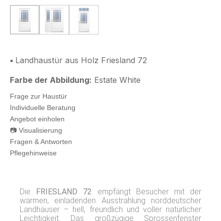
1 Landhaustuer FRIESLAND
2 Landhaustuer FRIESLAND mit Seitenteil
5 Landhaustuer FRIESLAND mit Ober
•
Landhaustür aus Holz Friesland 72
Farbe der Abbildung:
Estate White
Frage zur Haustür
Individuelle Beratung
Angebot einholen
📷 Visualisierung
Fragen & Antworten
Pflegehinweise
Die
FRIESLAND 72
empfängt Besucher mit der
warmen, einladenden Ausstrahlung norddeutscher
Landhäuser – hell, freundlich und voller natürlicher
Leichtigkeit. Das großzügige Sprossenfenster