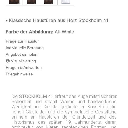
4 Klassische Haustür Stockholm Lasur
5 Klassische Haustür Stockholm Lasur mit O
6 Klassische Haustür Stockholm Lasu
1 Klassische Haustür Stock
•
Klassische Haustüren aus Holz Stockholm 41
Farbe der Abbildung:
All White
Frage zur Haustür
Individuelle Beratung
Angebot einholen
📷 Visualisierung
Fragen & Antworten
Pflegehinweise
Die
STOCKHOLM 41
erfreut das Auge mitstilsicherer
Schönheit und strahlt Wärme und handwerkliche
Wertigkeit aus. Die klar gegliederten Kassetten, die
hohen Glasfelder und die symmetrische Gestaltung
erinnern an Haustüren der Gründerzeit und des
Historismus des späten 19. Jahrhunderts, deren
Architektur von klaren, rechteckigen Formen und